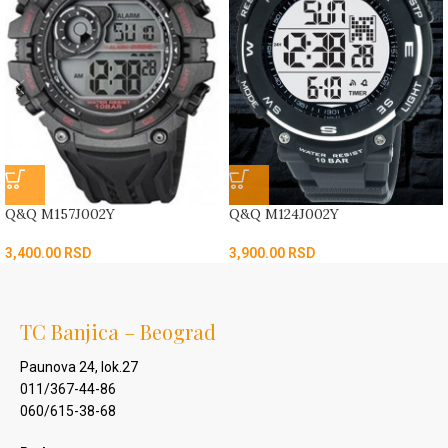
Q&Q M157J002Y
Q&Q M124J002Y
3,400.00
RSD
3,900.00
RSD
TC Banjica – Beograd
Paunova 24, lok.27
011/367-44-86
060/615-38-68