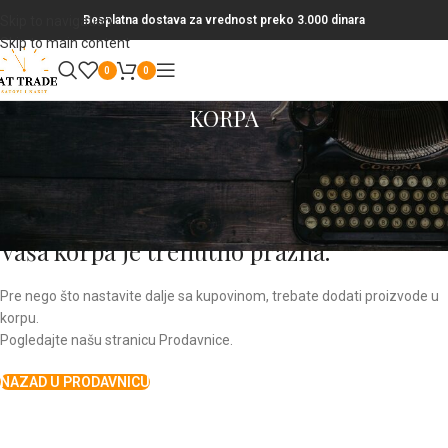
Skip to navigation
Besplatna dostava za vrednost preko 3.000 dinara
Skip to main content
0
0
KORPA
Vaša korpa je trenutno prazna.
Pre nego što nastavite dalje sa kupovinom, trebate dodati proizvode u
korpu.
Pogledajte našu stranicu Prodavnice.
NAZAD U PRODAVNICU