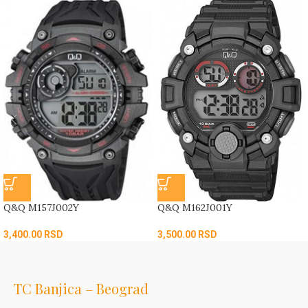
Q&Q M157J002Y
Q&Q M162J001Y
3,400.00
RSD
3,500.00
RSD
TC Banjica – Beograd