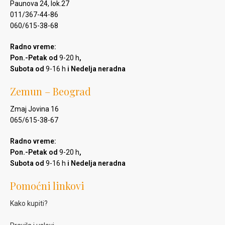
Paunova 24, lok.27
011/367-44-86
060/615-38-68
Radno vreme:
Pon.-Petak od
9-20 h
,
Subota od
9-16 h
i Nedelja neradna
Zemun – Beograd
Zmaj Jovina 16
065/615-38-67
Radno vreme:
Pon.-Petak od
9-20 h
,
Subota od
9-16 h
i Nedelja neradna
Pomoćni linkovi
Kako kupiti?