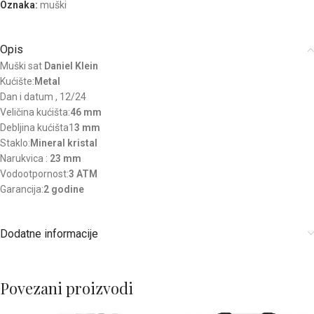
Oznaka:
muški
Opis
Muški sat
Daniel Klein
Kućište:
Metal
Dan i datum , 12/24
Veličina kućišta:
46 mm
Debljina kućišta1
3 mm
Staklo:
Mineral kristal
Narukvica :
23 mm
Vodootpornost:
3 ATM
Garancija:
2 godine
Dodatne informacije
Povezani proizvodi