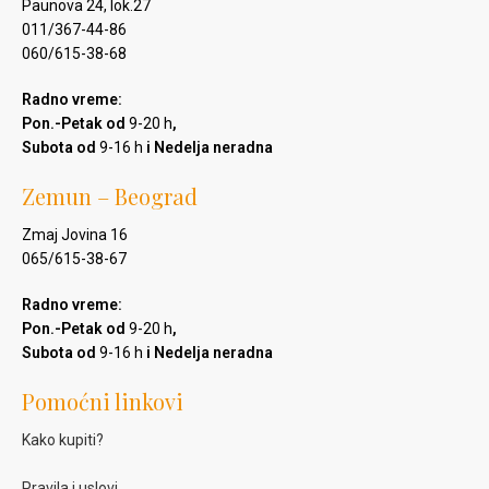
Paunova 24, lok.27
011/367-44-86
060/615-38-68
Radno vreme:
Pon.-Petak od
9-20 h
,
Subota od
9-16 h
i Nedelja neradna
Zemun – Beograd
Zmaj Jovina 16
065/615-38-67
Radno vreme:
Pon.-Petak od
9-20 h
,
Subota od
9-16 h
i Nedelja neradna
Pomoćni linkovi
Kako kupiti?
Pravila i uslovi