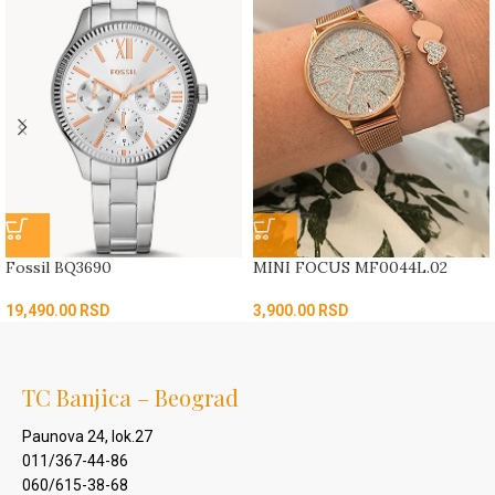
Fossil BQ3690
MINI FOCUS MF0044L.02
19,490.00
RSD
3,900.00
RSD
TC Banjica – Beograd
Paunova 24, lok.27
011/367-44-86
060/615-38-68