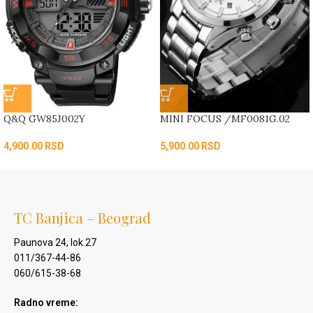
Q&Q GW85J002Y
MINI FOCUS /MF0081G.02
4,900.00
RSD
5,900.00
RSD
TC Banjica – Beograd
Paunova 24, lok.27
011/367-44-86
060/615-38-68
Radno vreme: