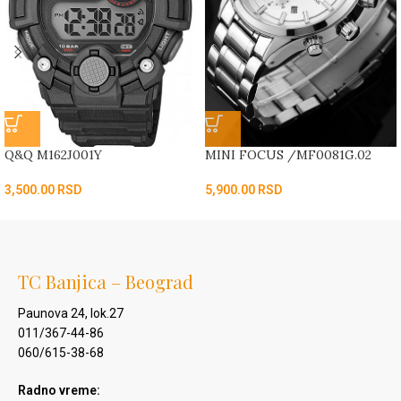
Q&Q M162J001Y
MINI FOCUS /MF0081G.02
3,500.00
RSD
5,900.00
RSD
TC Banjica – Beograd
Paunova 24, lok.27
011/367-44-86
060/615-38-68
Radno vreme: