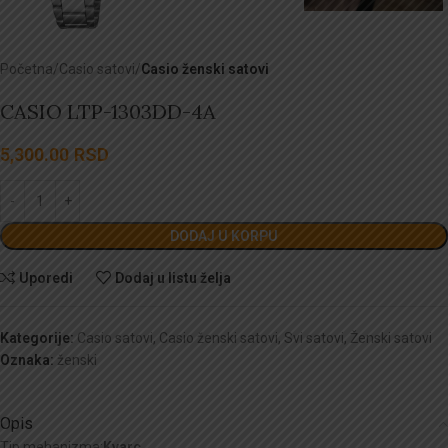
Početna
Casio satovi
Casio ženski satovi
CASIO LTP-1303DD-4A
5,300.00
RSD
DODAJ U KORPU
Uporedi
Dodaj u listu želja
Kategorije:
Casio satovi
,
Casio ženski satovi
,
Svi satovi
,
Ženski satovi
Oznaka:
ženski
Opis
Tip mehanizma:
Kvarc