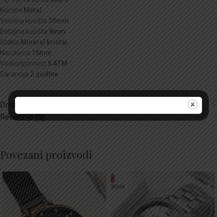
Kućište:
Metal
Veličina kućišta:
30mm
Debljina kućišta:
8mm
Staklo:
Mineral kristal
Narukvica:
15mm
Vodootpornost:
5 ATM
Garancija:
2 godine
Dodatne informacije
Recenzije (0)
Povezani proizvodi