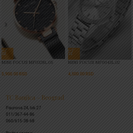
MINI FOCUS MF0328L.05
MINI FOCUS MF0043L.02
3,900.00
RSD
4,500.00
RSD
TC Banjica – Beograd
Paunova 24, lok.27
011/367-44-86
060/615-38-68